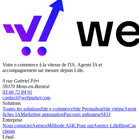
Votre e-commerce à la vitesse de l'IA. Agents IA et
accompagnement sur mesure depuis Lille.
9 rue Gabriel Péri
59370 Mons-en-Barœul
03 66 72 84 91
contact@webpulser.com
Solutions
Toutes les solutions
Site e-commerce
Site Prestashop
Site vitrine
Agent
fiches IA
Marketing automation
Parcours utilisateur
SEO
Entreprise
Nous contacter
Agence
Méthode AI4C
Pour qui
Agence Lille
Blog
Cas
clients
Légal