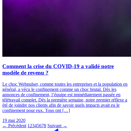
Comment la crise du COVID-19 a validé notre
modèle de revenu ?
Le choc Webpulser, comme toutes les entreprises et la population en
général, a vécu le confinement comme un choc brutal. Dès les
annonces de confinement, l’équipe est immédiatement passée en
télétravail complet. Dès la première semaine, notre premier réflexe a
été de joindre nos clients afin de savoir quels impacts avait eu le
confinement pour eux. Tous ont […]
19 mai 2020
← Précédent
1
2
3
4
5
6
7
8
Suivant →