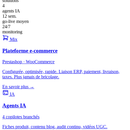
solutions
4
agents IA
12 sem.
go-live moyen
24/7
monitoring
Mix
Plateforme e-commerce
Prestashop · WooCommerce
Configurée, optimisée, rapide. Liaison ERP, paiement, livraison,
taxes. Plus jamais de bricolage.
En savoir plus →
IA
Agents IA
4 copilotes branchés
Fiches produit, contenu blog, audit continu, vidéos UGC.