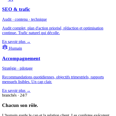
SEO & trafic
Audit · contenu · technique
Audit complet, plan d'action priorisé, rédaction et optimisation
continue. Trafic naturel qui décolle.
En savoir plus →
Humain
Accompagnement
Stratégie · pilotage
Recommandations quotidiennes, objectifs trimestriels, rapports
mensuels lisibles. Un cap clair.
En savoir plus →
branchés · 24/7
Chacun son rôle.
L'humain garde le cap et la relation client. Les copilotes exécutent