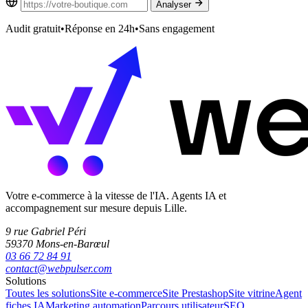
Analyser
Audit gratuit
•
Réponse en 24h
•
Sans engagement
Votre e-commerce à la vitesse de l'IA. Agents IA et
accompagnement sur mesure depuis Lille.
9 rue Gabriel Péri
59370 Mons-en-Barœul
03 66 72 84 91
contact@webpulser.com
Solutions
Toutes les solutions
Site e-commerce
Site Prestashop
Site vitrine
Agent
fiches IA
Marketing automation
Parcours utilisateur
SEO