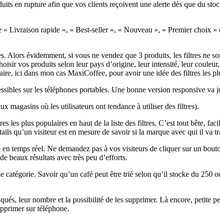
oduits en rupture afin que vos clients reçoivent une alerte dès que du st
« Livraison rapide », « Best-seller », « Nouveau », « Premier choix » o
tiles. Alors évidemment, si vous ne vendez que 3 produits, les filtres n
hoisir vos produits selon leur pays d’origine, leur intensité, leur couleu
laire, ici dans mon cas MaxiCoffee, pour avoir une idée des filtres les pl
essibles sur les téléphones portables. Une bonne version responsive va ju
x magasins où les utilisateurs ont tendance à utiliser des filtres).
tres les plus populaires en haut de la liste des filtres. C’est tout bête, f
ails qu’un visiteur est en mesure de savoir si la marque avec qui il va tr
e en temps réel. Ne demandez pas à vos visiteurs de cliquer sur un bouton
 beaux résultats avec très peu d’efforts.
e catégorie. Savoir qu’un café peut être trié selon qu’il stocke du 250 
liqués, leur nombre et la possibilité de les supprimer. Là encore, petite 
supprimer sur téléphone.