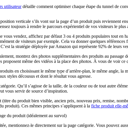
s utilisateur
détaille comment optimiser chaque étape du tunnel de con
position verticale s’ils vont sur la page d’un produit puis reviennent ensu
nsez toujours à rendre le parcours expérientiel de vos visiteurs le plus 
e vous vendez, affichez par défaut 3 ou 4 produits populaires tout en hau
ormément de visiteurs par exemple. Cela va donner quelques références fa
es. C’est la stratégie déployée par Amazon qui représente 92% de leurs ve
déalement, montrez des photos supplémentaires des produits au passage 
tes proposent même des vidéos à la place des photos. À vous de voir ce qu
produits en choisissant le même type d’arrière-plan, le même angle, la m
 aux styles décousus et dont le résultat vous agresse.
atégorie. Qu’il s’agisse de la taille, de la couleur ou de tout autre éléme
eut vous servir de source d’inspiration.
(titre du produit bien visible, ancien prix, nouveau prix, remise, nombre
ts du produit). Ces mêmes principes s’appliquent à la
fiche produit elle-
page du produit (idéalement au survol)
itée, mentionnez-le directement sur la page catégorie. Vous pouvez aussi 