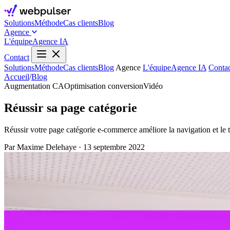
Solutions
Méthode
Cas clients
Blog
Agence
L'équipe
Agence IA
Contact
Solutions
Méthode
Cas clients
Blog
Agence
L'équipe
Agence IA
Contac
Accueil
/
Blog
Augmentation CA
Optimisation conversion
Vidéo
Réussir sa page catégorie
Réussir votre page catégorie e-commerce améliore la navigation et le ta
Par Maxime Delehaye
·
13 septembre 2022