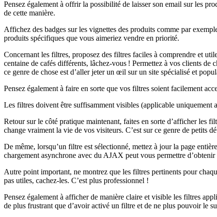
Pensez également à offrir la possibilité de laisser son email sur les pr
de cette manière.
Affichez des badges sur les vignettes des produits comme par exemple 
produits spécifiques que vous aimeriez vendre en priorité.
Concernant les filtres, proposez des filtres faciles à comprendre et u
centaine de cafés différents, lâchez-vous ! Permettez à vos clients de c
ce genre de chose est d’aller jeter un œil sur un site spécialisé et popu
Pensez également à faire en sorte que vos filtres soient facilement acc
Les filtres doivent être suffisamment visibles (applicable uniquement au
Retour sur le côté pratique maintenant, faites en sorte d’afficher les fil
change vraiment la vie de vos visiteurs. C’est sur ce genre de petits dét
De même, lorsqu’un filtre est sélectionné, mettez à jour la page entièr
chargement asynchrone avec du AJAX peut vous permettre d’obtenir de
Autre point important, ne montrez que les filtres pertinents pour chaqu
pas utiles, cachez-les. C’est plus professionnel !
Pensez également à afficher de manière claire et visible les filtres app
de plus frustrant que d’avoir activé un filtre et de ne plus pouvoir le 