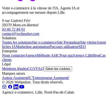
Votre e-commerce à la vitesse de l'IA. Agents IA et
accompagnement sur mesure depuis Lille.
9 rue Gabriel Péri
59370 Mons-en-Barœul
03 66 72 84 91
contact@webpulser.com
Solutions
Toutes les solutions
Site e-commerce
Site Prestashop
Site vitrine
Agent
fiches IA
Marketing automation
Parcours utilisateur
SEO
Entreprise
Nous contacter
Agence
Méthode AI4C
Pour qui
Agence Lille
Blog
Cas
clients
Légal
Mentions légales
CGV
FAQ
Gérer les cookies
Marques sœurs
Auteur Augmenté
L’Entrepreneur Augmenté
© 2026 Webpulser. Tous droits réservés.
Agence e-commerce, Lille, Nord-Pas-de-Calais