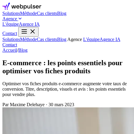
Solutions
Méthode
Cas clients
Blog
Agence
L'équipe
Agence IA
Contact
Solutions
Méthode
Cas clients
Blog
Agence
L'équipe
Agence IA
Contact
Accueil
/
Blog
E-commerce : les points essentiels pour
optimiser vos fiches produits
Optimiser vos fiches produits e-commerce augmente votre taux de
conversion. Titre, description, visuels et avis : les points essentiels
pour vendre plus.
Par Maxime Delehaye
·
30 mars 2023