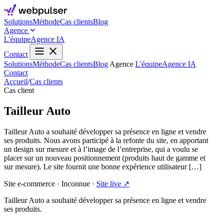
Solutions
Méthode
Cas clients
Blog
Agence
L'équipe
Agence IA
Contact
Solutions
Méthode
Cas clients
Blog
Agence
L'équipe
Agence IA
Contact
Accueil
/
Cas clients
Cas client
Tailleur Auto
Tailleur Auto a souhaité développer sa présence en ligne et vendre
ses produits. Nous avons participé à la refonte du site, en apportant
un design sur mesure et à l’image de l’entreprise, qui a voulu se
placer sur un nouveau positionnement (produits haut de gamme et
sur mesure). Le site fournit une bonne expérience utilisateur […]
Site e-commerce
·
Inconnue
·
Site live ↗
Tailleur Auto a souhaité développer sa présence en ligne et vendre
ses produits.