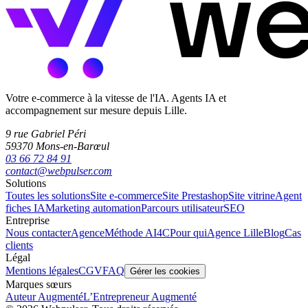
Votre e-commerce à la vitesse de l'IA. Agents IA et
accompagnement sur mesure depuis Lille.
9 rue Gabriel Péri
59370 Mons-en-Barœul
03 66 72 84 91
contact@webpulser.com
Solutions
Toutes les solutions
Site e-commerce
Site Prestashop
Site vitrine
Agent
fiches IA
Marketing automation
Parcours utilisateur
SEO
Entreprise
Nous contacter
Agence
Méthode AI4C
Pour qui
Agence Lille
Blog
Cas
clients
Légal
Mentions légales
CGV
FAQ
Gérer les cookies
Marques sœurs
Auteur Augmenté
L’Entrepreneur Augmenté