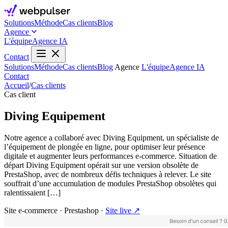
Solutions
Méthode
Cas clients
Blog
Agence
L'équipe
Agence IA
Contact
Solutions
Méthode
Cas clients
Blog
Agence
L'équipe
Agence IA
Contact
Accueil
/
Cas clients
Cas client
Diving Equipement
Notre agence a collaboré avec Diving Equipment, un spécialiste de
l’équipement de plongée en ligne, pour optimiser leur présence
digitale et augmenter leurs performances e-commerce. Situation de
départ Diving Equipment opérait sur une version obsolète de
PrestaShop, avec de nombreux défis techniques à relever. Le site
souffrait d’une accumulation de modules PrestaShop obsolètes qui
ralentissaient […]
Site e-commerce
·
Prestashop
·
Site live ↗