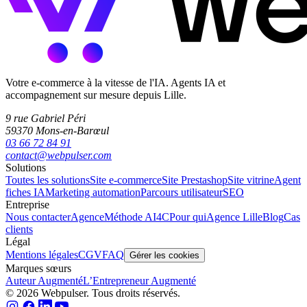
Votre e-commerce à la vitesse de l'IA. Agents IA et
accompagnement sur mesure depuis Lille.
9 rue Gabriel Péri
59370 Mons-en-Barœul
03 66 72 84 91
contact@webpulser.com
Solutions
Toutes les solutions
Site e-commerce
Site Prestashop
Site vitrine
Agent
fiches IA
Marketing automation
Parcours utilisateur
SEO
Entreprise
Nous contacter
Agence
Méthode AI4C
Pour qui
Agence Lille
Blog
Cas
clients
Légal
Mentions légales
CGV
FAQ
Gérer les cookies
Marques sœurs
Auteur Augmenté
L’Entrepreneur Augmenté
© 2026 Webpulser. Tous droits réservés.