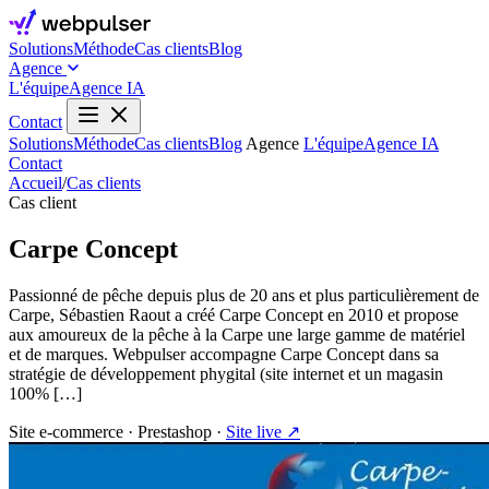
Solutions
Méthode
Cas clients
Blog
Agence
L'équipe
Agence IA
Contact
Solutions
Méthode
Cas clients
Blog
Agence
L'équipe
Agence IA
Contact
Accueil
/
Cas clients
Cas client
Carpe Concept
Passionné de pêche depuis plus de 20 ans et plus particulièrement de
Carpe, Sébastien Raout a créé Carpe Concept en 2010 et propose
aux amoureux de la pêche à la Carpe une large gamme de matériel
et de marques. Webpulser accompagne Carpe Concept dans sa
stratégie de développement phygital (site internet et un magasin
100% […]
Site e-commerce
·
Prestashop
·
Site live ↗