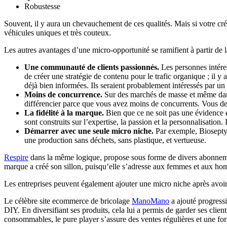
Robustesse
Souvent, il y aura un chevauchement de ces qualités. Mais si votre crén
véhicules uniques et très couteux.
Les autres avantages d’une micro-opportunité se ramifient à partir de 
Une communauté de clients passionnés.
Les personnes intéres
de créer une stratégie de contenu pour le trafic organique ; il y
déjà bien informées. Ils seraient probablement intéressés par u
Moins de concurrence.
Sur des marchés de masse et même dans d
différencier parce que vous avez moins de concurrents. Vous deve
La fidélité à la marque.
Bien que ce ne soit pas une évidence et
sont construits sur l’expertise, la passion et la personnalisation
Démarrer avec une seule micro niche.
Par exemple, Bioseptyl 
une production sans déchets, sans plastique, et vertueuse.
Respire
dans la même logique, propose sous forme de divers abonnement
marque a créé son sillon, puisqu’elle s’adresse aux femmes et aux homm
Les entreprises peuvent également ajouter une micro niche après avoir
Le célèbre site ecommerce de bricolage
ManoMano
a ajouté progressi
DIY. En diversifiant ses produits, cela lui a permis de garder ses clien
consommables, le pure player s’assure des ventes régulières et une fort