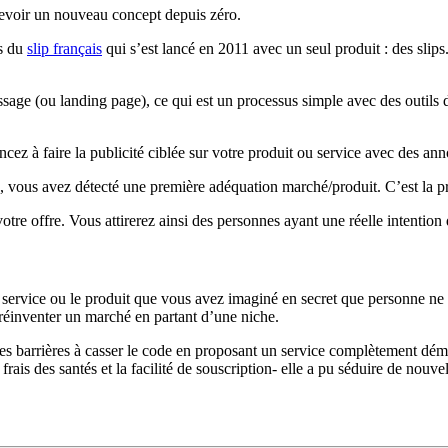
cevoir un nouveau concept depuis zéro.
as du
slip français
qui s’est lancé en 2011 avec un seul produit : des slips
rissage (ou landing page), ce qui est un processus simple avec des outil
z à faire la publicité ciblée sur votre produit ou service avec des ann
s, vous avez détecté une première adéquation marché/produit. C’est la p
otre offre. Vous attirerez ainsi des personnes ayant une réelle intention
 service ou le produit que vous avez imaginé en secret que personne ne 
réinventer un marché en partant d’une niche.
s barrières à casser le code en proposant un service complètement démat
ais des santés et la facilité de souscription- elle a pu séduire de nouve