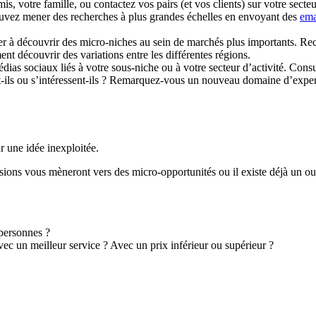
s, votre famille, ou contactez vos pairs (et vos clients) sur votre secte
ouvez mener des recherches à plus grandes échelles en envoyant des
ema
r à découvrir des micro-niches au sein de marchés plus importants. Reche
ent découvrir des variations entre les différentes régions.
dias sociaux liés à votre sous-niche ou à votre secteur d’activité. Consu
ent-ils ou s’intéressent-ils ? Remarquez-vous un nouveau domaine d’exp
r une idée inexploitée.
ssions vous mèneront vers des micro-opportunités ou il existe déjà un o
.
 personnes ?
c un meilleur service ? Avec un prix inférieur ou supérieur ?