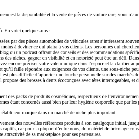
eau est la disponibilité et la vente de pièces de voiture rare, vous n’au
là. En voici quelques-uns :
sées par des pièces automobiles de véhicules rares s’intéressent souvent à
 a moins à deviner ce qui plaira à vos clients. Les personnes qui cherchen
n blog ou un podcast offrant des conseils et des recommandations spécifi
es niches, gagner en visibilité et en notoriété peut être un défi. Dans u
z encore préciser votre valeur unique dans l’espace et la clarifier aupr
 qu’il faille répondre aux exigences de vos clients, une sous-niche peut
. Il est plus difficile d’apporter une touche personnelle sur des marchés d
propose des brosses à dents écoconçues avec têtes interrogeables, et du
 des packs de produits cosmétiques, respectueux de l’environnement et 
es étant concernés aussi bien par leur hygiène corporelle que par les pr
 établi leur marque dans un marché de niche plus important.
vement des nouvelles références produits à son catalgoque initial, jusq
ts captifs, car pour la plupart d’entre nous, du matériel de bricolage co
e attractivité de sa marketplace pour ses partenaires.