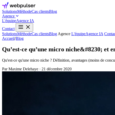
Solutions
Méthode
Cas clients
Blog
Agence
L'équipe
Agence IA
Contact
Solutions
Méthode
Cas clients
Blog
Agence
L'équipe
Agence IA
Contac
Accueil
/
Blog
Qu’est-ce qu’une micro niche&#8230; et en
Qu'est-ce qu'une micro niche ? Définition, avantages (moins de concurre
Par Maxime Delehaye
·
21 décembre 2020