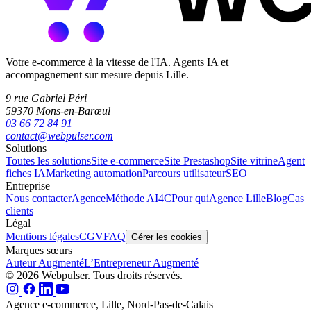
Votre e-commerce à la vitesse de l'IA. Agents IA et
accompagnement sur mesure depuis Lille.
9 rue Gabriel Péri
59370 Mons-en-Barœul
03 66 72 84 91
contact@webpulser.com
Solutions
Toutes les solutions
Site e-commerce
Site Prestashop
Site vitrine
Agent
fiches IA
Marketing automation
Parcours utilisateur
SEO
Entreprise
Nous contacter
Agence
Méthode AI4C
Pour qui
Agence Lille
Blog
Cas
clients
Légal
Mentions légales
CGV
FAQ
Gérer les cookies
Marques sœurs
Auteur Augmenté
L’Entrepreneur Augmenté
© 2026 Webpulser. Tous droits réservés.
Agence e-commerce, Lille, Nord-Pas-de-Calais