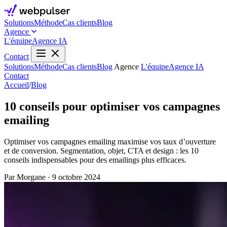
Solutions
Méthode
Cas clients
Blog
Agence
L'équipe
Agence IA
Contact
Solutions
Méthode
Cas clients
Blog
Agence
L'équipe
Agence IA
Contact
Accueil
/
Blog
10 conseils pour optimiser vos campagnes
emailing
Optimiser vos campagnes emailing maximise vos taux d’ouverture
et de conversion. Segmentation, objet, CTA et design : les 10
conseils indispensables pour des emailings plus efficaces.
Par Morgane
·
9 octobre 2024