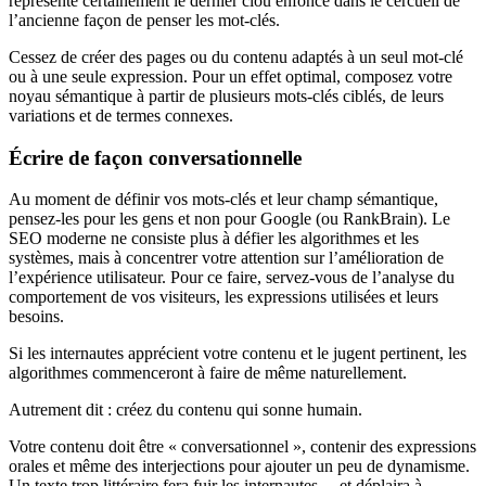
représente certainement le dernier clou enfoncé dans le cercueil de
l’ancienne façon de penser les mot-clés.
Cessez de créer des pages ou du contenu adaptés à un seul mot-clé
ou à une seule expression. Pour un effet optimal, composez votre
noyau sémantique à partir de plusieurs mots-clés ciblés, de leurs
variations et de termes connexes.
Écrire de façon conversationnelle
Au moment de définir vos mots-clés et leur champ sémantique,
pensez-les pour les gens et non pour Google (ou RankBrain). Le
SEO moderne ne consiste plus à défier les algorithmes et les
systèmes, mais à concentrer votre attention sur l’amélioration de
l’expérience utilisateur. Pour ce faire, servez-vous de l’analyse du
comportement de vos visiteurs, les expressions utilisées et leurs
besoins.
Si les internautes apprécient votre contenu et le jugent pertinent, les
algorithmes commenceront à faire de même naturellement.
Autrement dit : créez du contenu qui sonne humain.
Votre contenu doit être « conversationnel », contenir des expressions
orales et même des interjections pour ajouter un peu de dynamisme.
Un texte trop littéraire fera fuir les internautes… et déplaira à