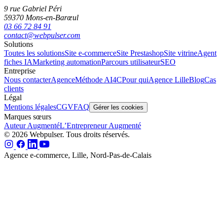
9 rue Gabriel Péri
59370 Mons-en-Barœul
03 66 72 84 91
contact@webpulser.com
Solutions
Toutes les solutions
Site e-commerce
Site Prestashop
Site vitrine
Agent
fiches IA
Marketing automation
Parcours utilisateur
SEO
Entreprise
Nous contacter
Agence
Méthode AI4C
Pour qui
Agence Lille
Blog
Cas
clients
Légal
Mentions légales
CGV
FAQ
Gérer les cookies
Marques sœurs
Auteur Augmenté
L’Entrepreneur Augmenté
© 2026 Webpulser. Tous droits réservés.
Agence e-commerce, Lille, Nord-Pas-de-Calais