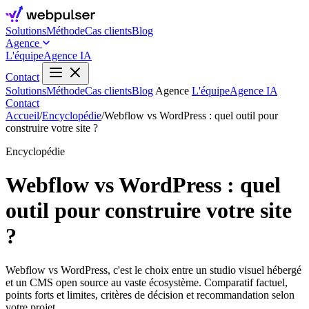
Solutions
Méthode
Cas clients
Blog
Agence
L'équipe
Agence IA
Contact
Solutions
Méthode
Cas clients
Blog
Agence
L'équipe
Agence IA
Contact
Accueil
/
Encyclopédie
/
Webflow vs WordPress : quel outil pour
construire votre site ?
Encyclopédie
Webflow vs WordPress : quel
outil pour construire votre site
?
Webflow vs WordPress, c'est le choix entre un studio visuel hébergé
et un CMS open source au vaste écosystème. Comparatif factuel,
points forts et limites, critères de décision et recommandation selon
votre projet.