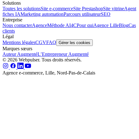
Solutions
Toutes les solutions
Site e-commerce
Site Prestashop
Site vitrine
Agent
fiches IA
Marketing automation
Parcours utilisateur
SEO
Entreprise
Nous contacter
Agence
Méthode AI4C
Pour qui
Agence Lille
Blog
Cas
clients
Légal
Mentions légales
CGV
FAQ
Gérer les cookies
Marques sœurs
Auteur Augmenté
L’Entrepreneur Augmenté
© 2026 Webpulser. Tous droits réservés.
Agence e-commerce, Lille, Nord-Pas-de-Calais