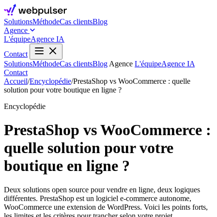
Solutions
Méthode
Cas clients
Blog
Agence
L'équipe
Agence IA
Contact
Solutions
Méthode
Cas clients
Blog
Agence
L'équipe
Agence IA
Contact
Accueil
/
Encyclopédie
/
PrestaShop vs WooCommerce : quelle
solution pour votre boutique en ligne ?
Encyclopédie
PrestaShop vs WooCommerce :
quelle solution pour votre
boutique en ligne ?
Deux solutions open source pour vendre en ligne, deux logiques
différentes. PrestaShop est un logiciel e-commerce autonome,
WooCommerce une extension de WordPress. Voici les points forts,
les limites et les critères pour trancher selon votre projet.