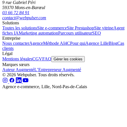
9 rue Gabriel Péri
59370 Mons-en-Barœul
03 66 72 84 91
contact@webpulser.com
Solutions
Toutes les solutions
Site e-commerce
Site Prestashop
Site vitrine
Agent
fiches IA
Marketing automation
Parcours utilisateur
SEO
Entreprise
Nous contacter
Agence
Méthode AI4C
Pour qui
Agence Lille
Blog
Cas
clients
Légal
Mentions légales
CGV
FAQ
Gérer les cookies
Marques sœurs
Auteur Augmenté
L’Entrepreneur Augmenté
© 2026 Webpulser. Tous droits réservés.
Agence e-commerce, Lille, Nord-Pas-de-Calais