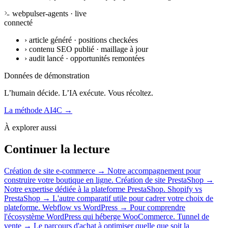
webpulser-agents · live
connecté
›
article généré · positions checkées
›
contenu SEO publié · maillage à jour
›
audit lancé · opportunités remontées
Données de démonstration
L’humain décide. L’IA exécute. Vous récoltez.
La méthode AI4C
→
À explorer aussi
Continuer la lecture
Création de site e-commerce
→
Notre accompagnement pour
construire votre boutique en ligne.
Création de site PrestaShop
→
Notre expertise dédiée à la plateforme PrestaShop.
Shopify vs
PrestaShop
→
L'autre comparatif utile pour cadrer votre choix de
plateforme.
Webflow vs WordPress
→
Pour comprendre
l'écosystème WordPress qui héberge WooCommerce.
Tunnel de
vente
→
Le parcours d'achat à optimiser quelle que soit la