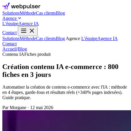
Solutions
Méthode
Cas clients
Blog
Agence
L'équipe
Agence IA
Contact
Solutions
Méthode
Cas clients
Blog
Agence
L'équipe
Agence IA
Contact
Accueil
/
Blog
Contenu IA
Fiches produit
Création contenu IA e-commerce : 800
fiches en 3 jours
Automatiser la création de contenu e-commerce avec l'IA : méthode
en 4 étapes, garde-fous et résultats réels (+340% pages indexées).
Guide pratique.
Par Morgane
·
12 mai 2026