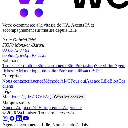
Votre e-commerce à la vitesse de l'IA. Agents IA et
accompagnement sur mesure depuis Lille.
9 rue Gabriel Péri
59370 Mons-en-Barœul
03 66 72 84 91
contact@webpulser.com
Solutions
Toutes les solutions
Site e-commerce
Site Prestashop
Site vitrine
Agent
fiches IA
Marketing automation
Parcours utilisateur
SEO
Entreprise
Nous contacter
Agence
Méthode AI4C
Pour qui
Agence Lille
Blog
Cas
clients
Légal
Mentions légales
CGV
FAQ
Gérer les cookies
Marques sœurs
Auteur Augmenté
L’Entrepreneur Augmenté
© 2026 Webpulser. Tous droits réservés.
Agence e-commerce, Lille, Nord-Pas-de-Calais