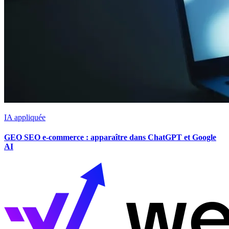
IA appliquée
GEO SEO e-commerce : apparaître dans ChatGPT et Google
AI