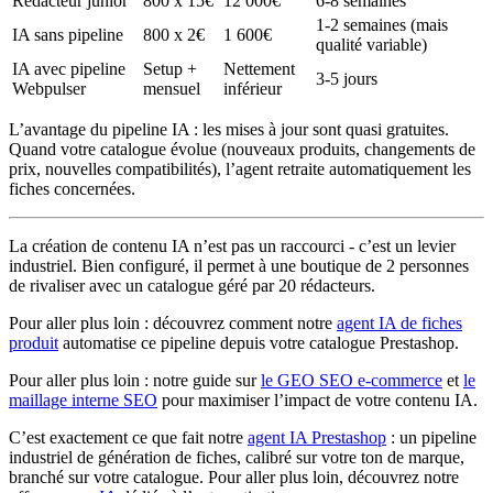
Rédacteur junior
800 x 15€
12 000€
6-8 semaines
1-2 semaines (mais
IA sans pipeline
800 x 2€
1 600€
qualité variable)
IA avec pipeline
Setup +
Nettement
3-5 jours
Webpulser
mensuel
inférieur
L’avantage du pipeline IA : les mises à jour sont quasi gratuites.
Quand votre catalogue évolue (nouveaux produits, changements de
prix, nouvelles compatibilités), l’agent retraite automatiquement les
fiches concernées.
La création de contenu IA n’est pas un raccourci - c’est un levier
industriel. Bien configuré, il permet à une boutique de 2 personnes
de rivaliser avec un catalogue géré par 20 rédacteurs.
Pour aller plus loin : découvrez comment notre
agent IA de fiches
produit
automatise ce pipeline depuis votre catalogue Prestashop.
Pour aller plus loin : notre guide sur
le GEO SEO e-commerce
et
le
maillage interne SEO
pour maximiser l’impact de votre contenu IA.
C’est exactement ce que fait notre
agent IA Prestashop
: un pipeline
industriel de génération de fiches, calibré sur votre ton de marque,
branché sur votre catalogue. Pour aller plus loin, découvrez notre